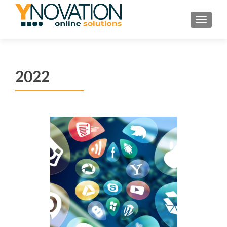
TOGGL
2022