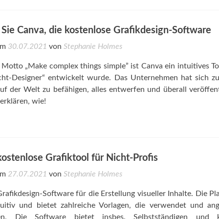
Sie Canva, die kostenlose Grafikdesign-Software
 am
30.07.2021
von
Stephanie Holmes
otto „Make complex things simple” ist Canva ein intuitives To
Nicht-Designer“ entwickelt wurde. Das Unternehmen hat sich z
auf der Welt zu befähigen, alles entwerfen und überall veröffen
erklären, wie!
ostenlose Grafiktool für Nicht-Profis
 am
27.07.2021
von
Stephanie Holmes
rafikdesign-Software für die Erstellung visueller Inhalte. Die Pl
ntuitiv und bietet zahlreiche Vorlagen, die verwendet und an
n. Die Software bietet insbes. Selbstständigen und k