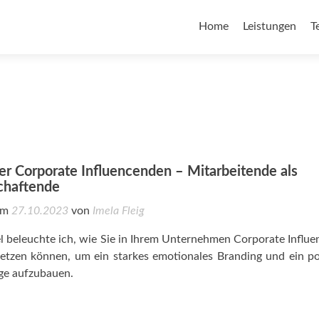
Home
Leistungen
T
er Corporate Influencenden – Mitarbeitende als
chaftende
 am
27.10.2023
von
Imela Fleig
el beleuchte ich, wie Sie in Ihrem Unternehmen Corporate Influ
setzen können, um ein starkes emotionales Branding und ein po
ge aufzubauen.