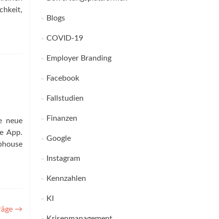
hkeit,
Blogs
COVID-19
Employer Branding
Facebook
Fallstudien
Finanzen
ie neue
re App.
Google
ubhouse
Instagram
Kennzahlen
KI
träge
→
Krisenmanagement