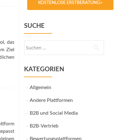
KOSTENLOSE ERSTBERATUNG>
SUCHE
ol, das
Suche
um Ziel
nach:
tlichen
KATEGORIEN
Allgemein
Andere Plattformen
B2B und Social Media
attform
B2B-Vertrieb
gepasst
leinen
Bewertungsplattformen