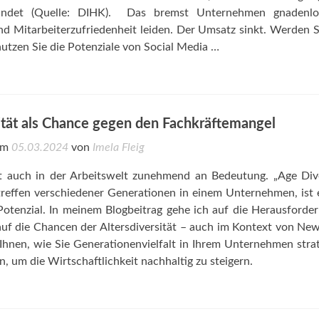
 findet (Quelle: DIHK). Das bremst Unternehmen gnadenlo
nd Mitarbeiterzufriedenheit leiden. Der Umsatz sinkt. Werden S
 nutzen Sie die Potenziale von Social Media …
ität als Chance gegen den Fachkräftemangel
 am
05.03.2024
von
Imela Fleig
nt auch in der Arbeitswelt zunehmend an Bedeutung. „Age Dive
effen verschiedener Generationen in einem Unternehmen, ist e
Potenzial. In meinem Blogbeitrag gehe ich auf die Herausforde
auf die Chancen der Altersdiversität – auch im Kontext von N
e Ihnen, wie Sie Generationenvielfalt in Ihrem Unternehmen stra
 um die Wirtschaftlichkeit nachhaltig zu steigern.