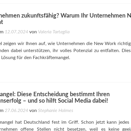
ernehmen zukunftsfähig? Warum Ihr Unternehmen 
t
 am
12.07.2024
von
Valeria Tartaglia
el zeigen wir Ihnen auf, wie Unternehmen die New Work richtig
nden dabei unterstützen, ihr volles Potenzial zu entfalten. Dies
ge Lösung für den Fachkräftemangel.
angel: Diese Entscheidung bestimmt Ihren
erfolg – und so hilft Social Media dabei!
 am
27.06.2024
von
Stephanie Holmes
mangel hat Deutschland fest im Griff. Schon jetzt kann jedes
rnehmen offene Stellen nicht besetzen, weil es keine geei