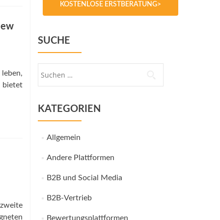
KOSTENLOSE ERSTBERATUNG>
New
SUCHE
Suche
 leben,
nach:
 bietet
KATEGORIEN
Allgemein
Andere Plattformen
B2B und Social Media
B2B-Vertrieb
 zweite
gneten
Bewertungsplattformen