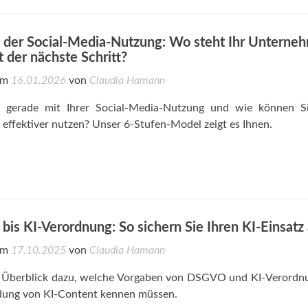
n der Social-Media-Nutzung: Wo steht Ihr Unterne
t der nächste Schritt?
 am
16.01.2026
von
Claudia Hamann
 gerade mit Ihrer Social-Media-Nutzung und wie können Si
effektiver nutzen? Unser 6-Stufen-Model zeigt es Ihnen.
s KI-Verordnung: So sichern Sie Ihren KI-Einsatz
 am
17.10.2025
von
Claudia Hamann
r Überblick dazu, welche Vorgaben von DSGVO und KI-Verordn
dung von KI-Content kennen müssen.