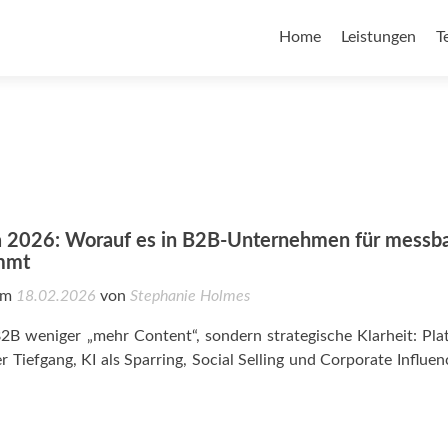
Home
Leistungen
T
a 2026: Worauf es in B2B-Unternehmen für messb
mmt
 am
18.02.2026
von
Stephanie Holmes
2B weniger „mehr Content“, sondern strategische Klarheit: Pla
r Tiefgang, KI als Sparring, Social Selling und Corporate Influen