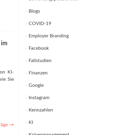
Blogs
COVID-19
Employer Branding
 im
Facebook
Fallstudien
von KI-
Finanzen
wie Sie
Google
Instagram
Kennzahlen
KI
träge
→
Krisenmanagement