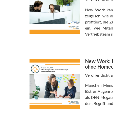
Veröffentlicht
New Work kann 
zeige ich, wie 
profitiert, die
ein, wie Mita
Vertriebsteam s
New Work: E
ohne Homeof
Veröffentlicht
Manchen Mensch
löst er Augenr
als DEN Megatre
dem Begriff un