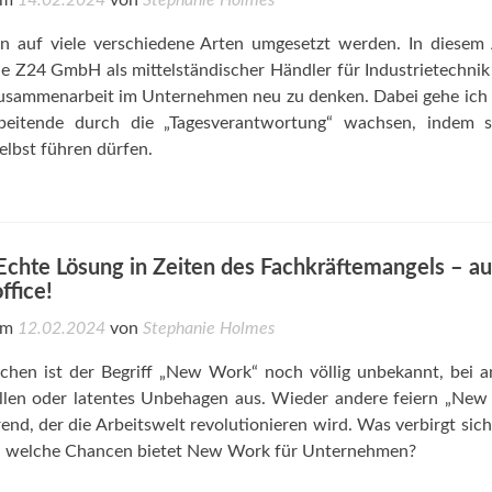
 am
14.02.2024
von
Stephanie Holmes
auf viele verschiedene Arten umgesetzt werden. In diesem A
die Z24 GmbH als mittelständischer Händler für Industrietechni
 Zusammenarbeit im Unternehmen neu zu denken. Dabei gehe ich
rbeitende durch die „Tagesverantwortung“ wachsen, indem s
elbst führen dürfen.
chte Lösung in Zeiten des Fachkräftemangels – a
fice!
 am
12.02.2024
von
Stephanie Holmes
en ist der Begriff „New Work“ noch völlig unbekannt, bei a
ollen oder latentes Unbehagen aus. Wieder andere feiern „Ne
nd, der die Arbeitswelt revolutionieren wird. Was verbirgt sich
d welche Chancen bietet New Work für Unternehmen?