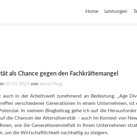
Home
Leistungen
T
ität als Chance gegen den Fachkräftemangel
 am
05.03.2024
von
Imela Fleig
nt auch in der Arbeitswelt zunehmend an Bedeutung. „Age Dive
effen verschiedener Generationen in einem Unternehmen, ist e
Potenzial. In meinem Blogbeitrag gehe ich auf die Herausforde
auf die Chancen der Altersdiversität – auch im Kontext von N
e Ihnen, wie Sie Generationenvielfalt in Ihrem Unternehmen stra
 um die Wirtschaftlichkeit nachhaltig zu steigern.