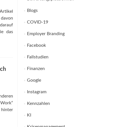
Blogs
rtikel
k davon
COVID-19
 darauf
ie das
Employer Branding
Facebook
Fallstudien
uch
Finanzen
Google
Instagram
nderen
w Work“
Kennzahlen
 hinter
KI
Krisenmanagement