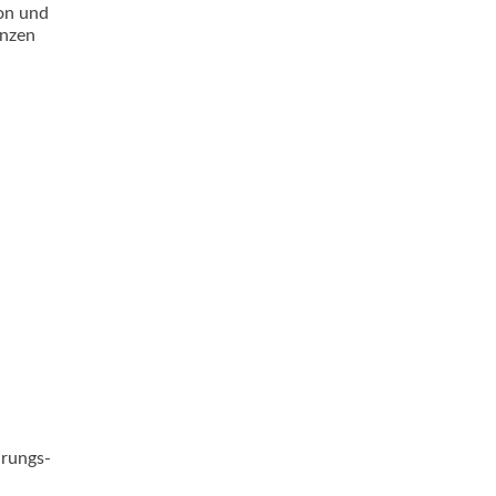
on und
enzen
n
ärungs-