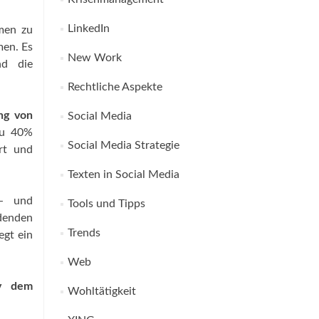
LinkedIn
men zu
men. Es
New Work
nd die
Rechtliche Aspekte
ung von
Social Media
zu 40%
Social Media Strategie
rt und
Texten in Social Media
s- und
Tools und Tipps
denden
Trends
egt ein
Web
iv dem
Wohltätigkeit