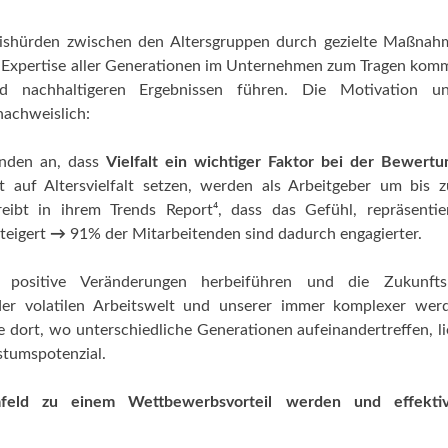
ishürden zwischen den Altersgruppen durch gezielte Maßnah
 Expertise aller Generationen im Unternehmen zum Tragen kom
d nachhaltigeren Ergebnissen führen. Die Motivation u
achweislich:
enden an, dass
Vielfalt ein wichtiger Faktor bei der Bewert
 auf Altersvielfalt setzen, werden als Arbeitgeber um bis 
ibt in ihrem Trends Report⁴, dass das Gefühl, repräsentie
steigert
→
91% der Mitarbeitenden sind dadurch engagierter.
o positive Veränderungen herbeiführen und die Zukunft
der volatilen Arbeitswelt und unserer immer komplexer wer
 dort, wo unterschiedliche Generationen aufeinandertreffen, li
stumspotenzial.
Umfeld zu einem Wettbewerbsvorteil werden und effekt