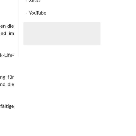
XING
YouTube
ten die
und im
k-Life-
ung für
und die
fältige