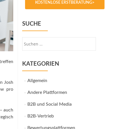
KOSTENLOSE ERSTBERATUNG>
SUCHE
Suche
nach:
reffen
KATEGORIEN
Allgemein
on Josh
ow pro
Andere Plattformen
B2B und Social Media
 – auch
B2B-Vertrieb
tegisch
Bewertungsplattformen