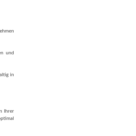
rnehmen
en und
ltig in
n Ihrer
ptimal