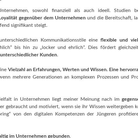
nternehmen, sowohl finanziell als auch ideell. Studien be
Loyalität gegenüber dem Unternehmen
und die Bereitschaft, l
nd signifikant steigt.
 unterschiedlichen Kommunikationsstile eine
flexible und viel
hlich“ bis hin zu „locker und ehrlich“. Dies fördert gleichzei
 unterschiedlicher Kunden
.
eine
Vielzahl an Erfahrungen, Werten und Wissen. Eine hervor
 wenn mehrere Generationen an komplexen Prozessen und Pro
vielfalt in Unternehmen liegt meiner Meinung nach im
gegens
eder gebraucht und motiviert, wenn sie ihr Wissen weitergeben 
ing“ von den digitalen Kompetenzen der Jüngeren profitier
haltig im Unternehmen gebunden
.