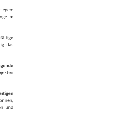
legen:
ange im
fältige
tig das
ragende
jekten
eitigen
können,
en und