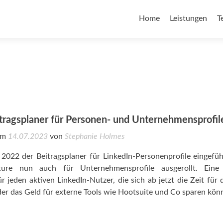
Home
Leistungen
T
itragsplaner für Personen- und Unternehmensprofil
 am
14.07.2023
von
Stephanie Holmes
022 der Beitragsplaner für LinkedIn-Personenprofile eingefüh
ure nun auch für Unternehmensprofile ausgerollt. Eine
ür jeden aktiven LinkedIn-Nutzer, die sich ab jetzt die Zeit für 
r das Geld für externe Tools wie Hootsuite und Co sparen kön