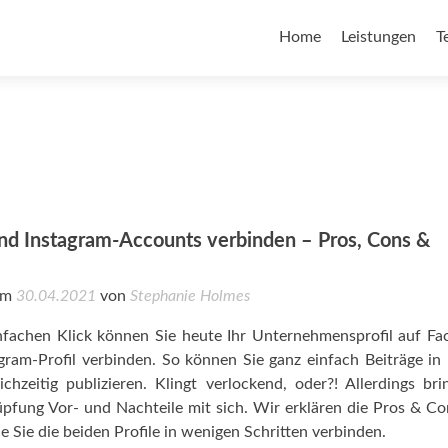
Home
Leistungen
T
nd Instagram-Accounts verbinden – Pros, Cons &
 am
30.04.2021
von
Stephanie Holmes
nfachen Klick können Sie heute Ihr Unternehmensprofil auf F
gram-Profil verbinden. So können Sie ganz einfach Beiträge in
ichzeitig publizieren. Klingt verlockend, oder?! Allerdings bri
pfung Vor- und Nachteile mit sich. Wir erklären die Pros & C
e Sie die beiden Profile in wenigen Schritten verbinden.