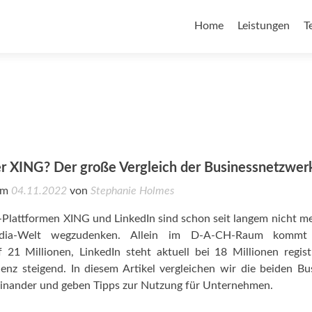
Home
Leistungen
T
er XING? Der große Vergleich der Businessnetzwer
 am
04.11.2022
von
Stephanie Holmes
Plattformen XING und LinkedIn sind schon seit langem nicht m
edia-Welt wegzudenken. Allein im D-A-CH-Raum komm
f 21 Millionen, LinkedIn steht aktuell bei 18 Millionen regist
nz steigend. In diesem Artikel vergleichen wir die beiden Bu
inander und geben Tipps zur Nutzung für Unternehmen.