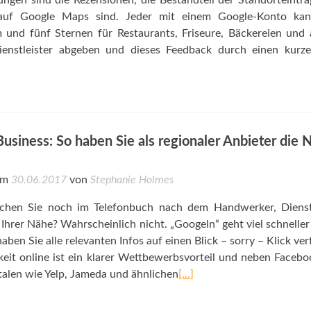
ngen sind die Rezensionen, die Bestandteil der Standorteintr
uf Google Maps sind. Jeder mit einem Google-Konto kan
 und fünf Sternen für Restaurants, Friseure, Bäckereien und
ienstleister abgeben und dieses Feedback durch einen kurze
siness: So haben Sie als regionaler Anbieter die 
 am
30.06.2017
von
Stephanie Holmes
uchen Sie noch im Telefonbuch nach dem Handwerker, Dienstl
 Ihrer Nähe? Wahrscheinlich nicht. „Googeln“ geht viel schneller
ben Sie alle relevanten Infos auf einen Blick – sorry – Klick ver
keit online ist ein klarer Wettbewerbsvorteil und neben Faceb
alen wie Yelp, Jameda und ähnlichen
[…]