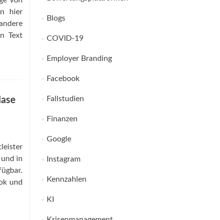
äge von
n hier
Blogs
 andere
n Text
COVID-19
Employer Branding
Facebook
Fallstudien
Nase
Finanzen
Google
eister
 und in
Instagram
fügbar.
Kennzahlen
ook und
KI
Krisenmanagement