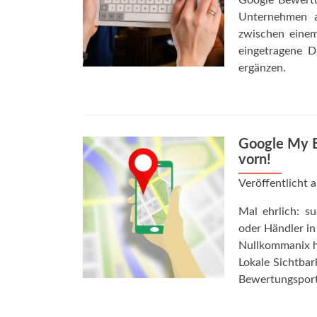
Google Bewertu
Unternehmen a
zwischen einem
eingetragene D
ergänzen.
Google My Bu
vorn!
Veröffentlicht
Mal ehrlich: s
oder Händler in
Nullkommanix ha
Lokale Sichtbar
Bewertungsport