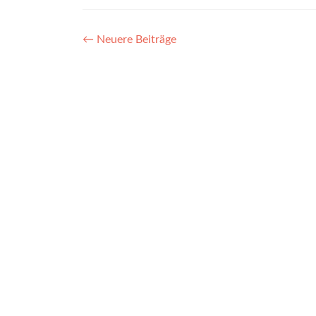
Posts
←
Neuere Beiträge
navigation