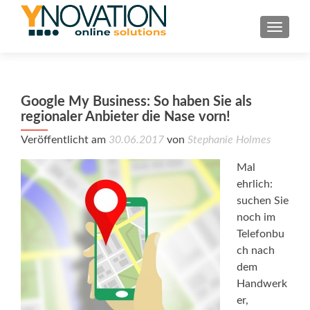
TOGGL
Google My Business: So haben Sie als
regionaler Anbieter die Nase vorn!
Veröffentlicht am
30.06.2017
von
Stephanie Holmes
Mal
ehrlich:
suchen Sie
noch im
Telefonbu
ch nach
dem
Handwerk
er,