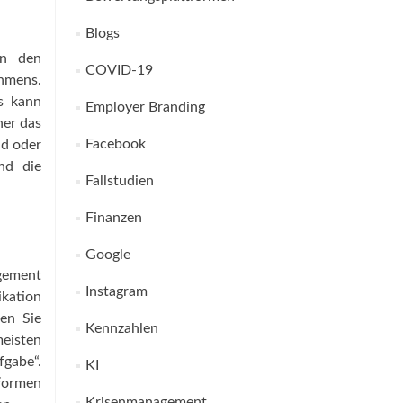
Blogs
in den
COVID-19
ehmens.
s kann
Employer Branding
her das
Facebook
nd oder
nd die
Fallstudien
Finanzen
Google
gement
Instagram
ikation
sen Sie
Kennzahlen
meisten
gabe“.
KI
tformen
Krisenmanagement