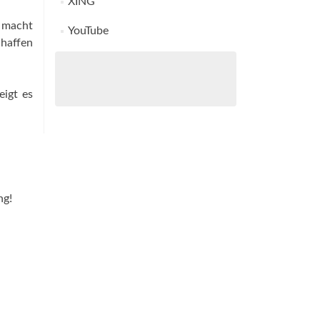
XING
 macht
YouTube
chaffen
eigt es
ng!