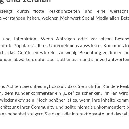
rzeugt durch flotte Reaktionszeiten und eine wertschä
ie verstanden haben, welchen Mehrwert Social Media allen Bete
on und Interaktion. Wenn Anfragen oder vor allem Besch
 auf die Popularität Ihres Unternehmens auswirken. Kommunizie
icht das Gefühl entwickeln, zu wenig Beachtung zu finden u
 Stunden abwarten, dafür aber authentisch und sinnvoll antworten
. Achten Sie unbedingt darauf, dass Sie sich für Kunden-Rea
n, dem Kundenkommentar ein „Like“ zu schenken. Ihr Fan wird
ieder aktiv sein. Noch schöner ist es, wenn Ihre Inhalte komm
tschätzung Ihrer Community und sollte niemals unkommentiert b
 Ganz nebenbei steigern Sie damit die Interaktionsrate und das wir