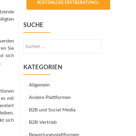
KOSTENLOSE ERSTBERATUNG>
tzende
iligten
SUCHE
werden
Suche
ren Sie
nach:
nd sich
.
KATEGORIEN
Allgemein
ktionen
Andere Plattformen
 es mit
entiert
B2B und Social Media
leiben.
kt sich
B2B-Vertrieb
Bewertungsplattformen