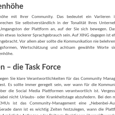
enhöhe
höhe mit Ihrer Community. Das bedeutet ein Variieren 
sprechen Sie selbstverständlich in der Tonalität Ihres Untern
 Umgangston der Plattform an, auf der Sie sich bewegen. Da
in etwas lockerer Sprachgebrauch sein. Auf XING dagegen ist e
ngebracht. Vor allem aber sollte die Kommunikation nie belehre
ngsformen, Wertschätzung und achtsam gewählte Worte si
genhöhe.
nen – die Task Force
Legen Sie klare Verantwortlichkeiten für das Community Mana
fest. Es sollte immer geregelt sein, wer wann für die Kommun
über die Social Media Plattformen verantwortlich ist. Verges
dabei nicht Urlaubs- oder Krankheitstage abzufedern. Bei den 
KMUs ist das Community-Management eine „Nebenbei-Auf
Gerade dann ist es wichtig Zeiten festzulegen, wann die Plat