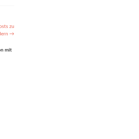
osts zu
dern
→
n mit