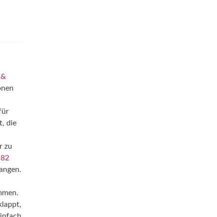
 &
onen
für
, die
r zu
582
angen.
ommen.
klappt,
einfach