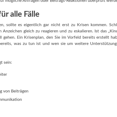
auf mögliche Anfragen oder Beitrags-Reaktionen überprüft werd
r alle Fälle
n, sollte es eigentlich gar nicht erst zu Krisen kommen. Schl
n Anzeichen gleich zu reagieren und zu eskalieren. Ist das „Ki
 gehen. Ein Krisenplan, den Sie im Vorfeld bereits erstellt hab
t bereits, was zu tun ist und wen sie um weitere Unterstützung
t sein:
iter
ng von Beiträgen
mmunikation