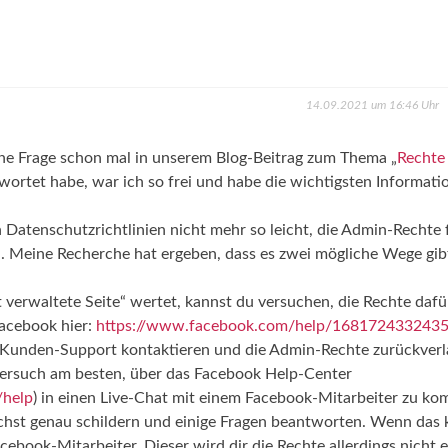
14.09.2021 um 16:46 Uhr
ine Frage schon mal in unserem Blog-Beitrag zum Thema „
Rechte
wortet habe, war ich so frei und habe die wichtigsten Informati
n Datenschutzrichtlinien nicht mehr so leicht, die Admin-Rechte 
. Meine Recherche hat ergeben, dass es zwei mögliche Wege gibt
ht verwaltete Seite“ wertet, kannst du versuchen, die Rechte dafü
Facebook hier:
https://www.facebook.com/help/168172433243
k-Kunden-Support kontaktieren und die Admin-Rechte zurückverl
t. Versuch am besten, über das Facebook Help-Center
/help
) in einen Live-Chat mit einem Facebook-Mitarbeiter zu k
chst genau schildern und einige Fragen beantworten. Wenn das 
cebook-Mitarbeiter. Dieser wird dir die Rechte allerdings nicht 