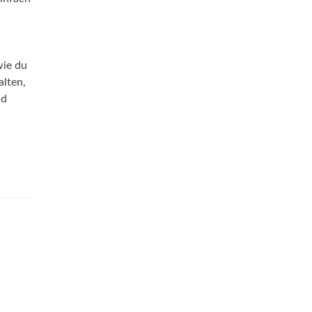
wie du
alten,
nd