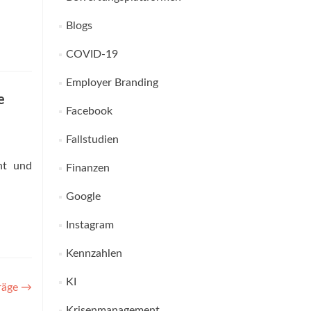
Blogs
COVID-19
Employer Branding
e
Facebook
Fallstudien
ant und
Finanzen
Google
Instagram
Kennzahlen
KI
träge
→
Krisenmanagement