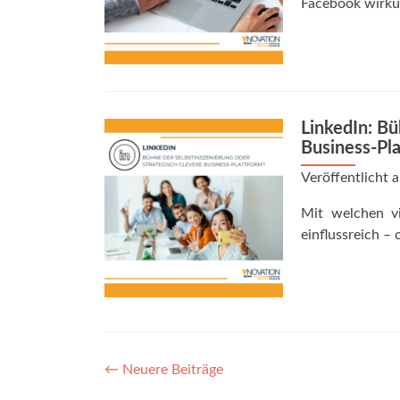
Facebook wirkun
LinkedIn: Bü
Business-Pl
Veröffentlicht
Mit welchen vi
einflussreich – 
Posts
←
Neuere Beiträge