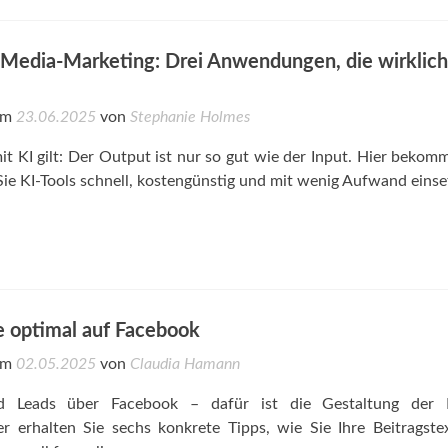
-Media-Marketing: Drei Anwendungen, die wirklich
 am
23.06.2025
von
Stephanie Holmes
mit KI gilt: Der Output ist nur so gut wie der Input. Hier bekom
 Sie KI-Tools schnell, kostengünstig und mit wenig Aufwand einse
e optimal auf Facebook
 am
02.05.2025
von
Claudia Hamann
d Leads über Facebook – dafür ist die Gestaltung der I
r erhalten Sie sechs konkrete Tipps, wie Sie Ihre Beitragste