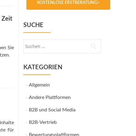
KOSTENLOSE ERSTBERATUNG>
 Zeit
SUCHE
Suche
men Sie
nach:
tzen.
KATEGORIEN
Allgemein
Andere Plattformen
B2B und Social Media
B2B-Vertrieb
nhalte
xte für
Bewertungsplattformen