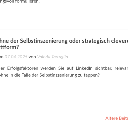
gsvoll formulieren.
hne der Selbstinszenierung oder strategisch clever
attform?
 am
07.04.2025
von
Valeria Tartaglia
er Erfolgsfaktoren werden Sie auf LinkedIn sichtbar, relev
ohne in die Falle der Selbstinszenierung zu tappen?
Ältere Bei