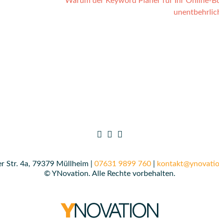
Warum der Keyword Planer für Ihr Online-B
unentbehrlic
r Str. 4a, 79379 Müllheim |
07631 9899 760
|
kontakt@ynovatio
© YNovation. Alle Rechte vorbehalten.