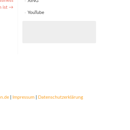
usiness
XING
h ist
→
YouTube
n.de
|
Impressum
|
Datenschutzerklärung