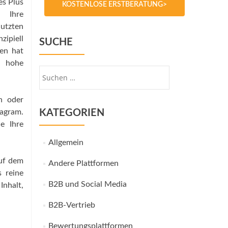
es Plus
KOSTENLOSE ERSTBERATUNG>
o Ihre
nutzten
zipiell
SUCHE
men hat
e hohe
Suche
nach:
n oder
tagram.
KATEGORIEN
e Ihre
Allgemein
auf dem
Andere Plattformen
s reine
B2B und Social Media
Inhalt,
B2B-Vertrieb
Bewertungsplattformen