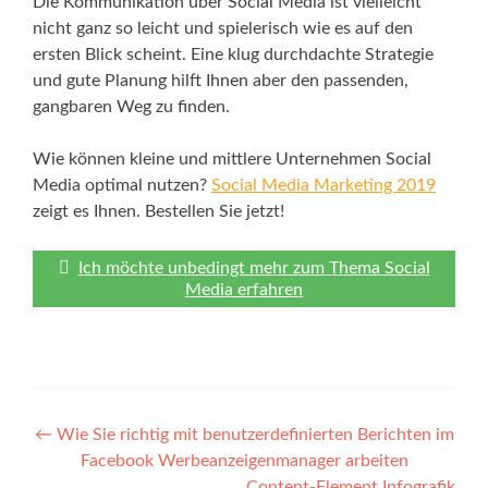
Die Kommunikation über Social Media ist vielleicht
nicht ganz so leicht und spielerisch wie es auf den
ersten Blick scheint. Eine klug durchdachte Strategie
und gute Planung hilft Ihnen aber den passenden,
gangbaren Weg zu finden.
Wie können kleine und mittlere Unternehmen Social
Media optimal nutzen?
Social Media Marketing 2019
zeigt es Ihnen. Bestellen Sie jetzt!
Ich möchte unbedingt mehr zum Thema Social
Media erfahren
Post
←
Wie Sie richtig mit benutzerdefinierten Berichten im
Facebook Werbeanzeigenmanager arbeiten
navigation
Content-Element Infografik