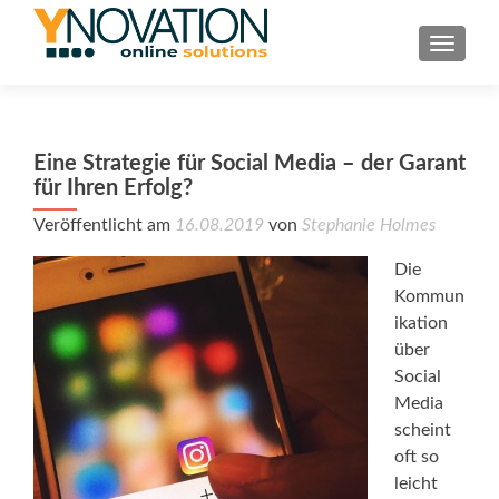
TOGGL
Eine Strategie für Social Media – der Garant
für Ihren Erfolg?
Veröffentlicht am
16.08.2019
von
Stephanie Holmes
Die
Kommun
ikation
über
Social
Media
scheint
oft so
leicht