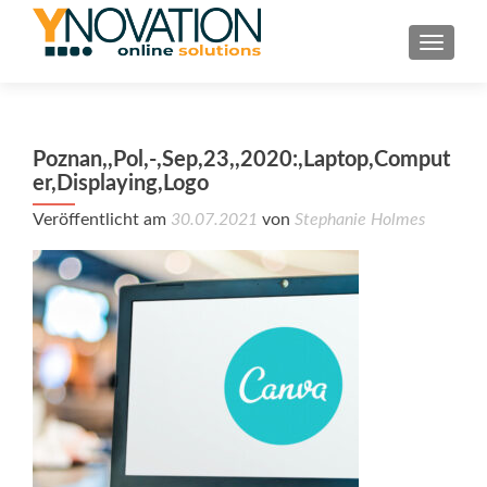
TOGGL
Poznan,,Pol,-,Sep,23,,2020:,Laptop,Comput
er,Displaying,Logo
Veröffentlicht am
30.07.2021
von
Stephanie Holmes