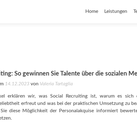
Home
Leistungen
T
iting: So gewinnen Sie Talente über die sozialen M
 am
14.12.2023
von
Valeria Tartaglia
kel erklären wir, was Social Recruiting ist, warum es sich 
liebtheit erfreut und was bei der praktischen Umsetzung zu b
 Sie diese Möglichkeit der Personalakquise informiert bewer
etzen.