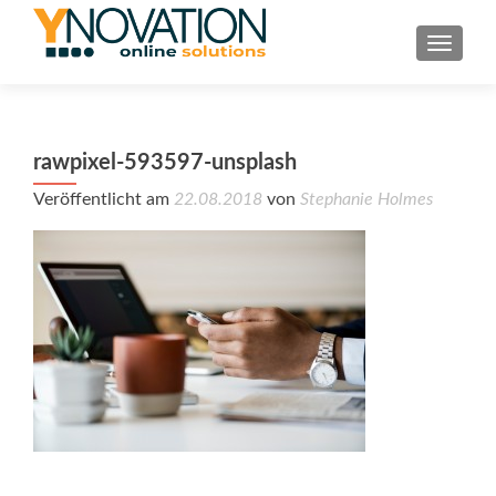
TOGGL
rawpixel-593597-unsplash
Veröffentlicht am
22.08.2018
von
Stephanie Holmes