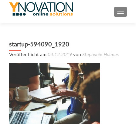
TOGGL
startup-594090_1920
Veröffentlicht am
04.12.2019
von
Stephanie Holmes