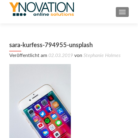
TOGGL
sara-kurfess-794955-unsplash
Veröffentlicht am
02.03.2019
von
Stephanie Holmes