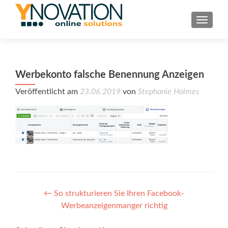
TOGGL
Werbekonto falsche Benennung Anzeigen
Veröffentlicht am
23.06.2019
von
Stephanie Holmes
Post
←
So strukturieren Sie Ihren Facebook-
Werbeanzeigenmanger richtig
navigation