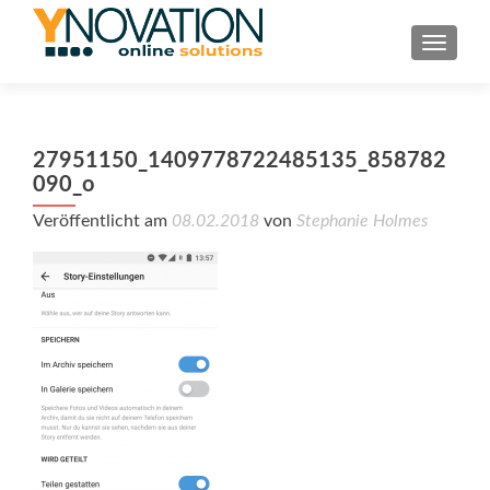
TOGGL
27951150_1409778722485135_858782
090_o
Veröffentlicht am
08.02.2018
von
Stephanie Holmes