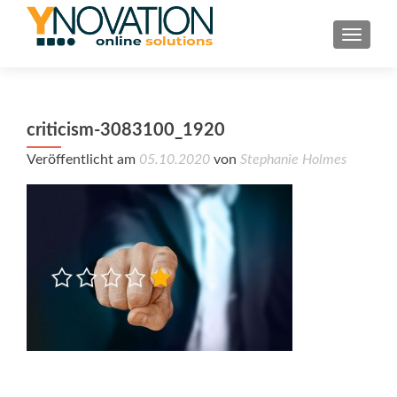
TOGGL
criticism-3083100_1920
Veröffentlicht am
05.10.2020
von
Stephanie Holmes