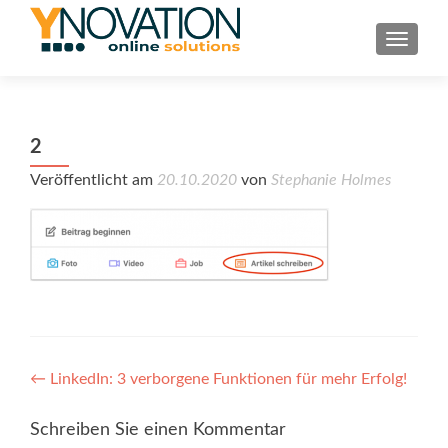
TOGGL
2
Veröffentlicht am
20.10.2020
von
Stephanie Holmes
Post
←
LinkedIn: 3 verborgene Funktionen für mehr Erfolg!
navigation
Schreiben Sie einen Kommentar