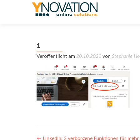
1
Veröffentlicht am
20.10.2020
von
Stephanie Ho
Post
←
LinkedIn: 3 verborgene Funktionen für mehr 