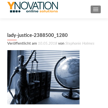
TOGGL
lady-justice-2388500_1280
Veröffentlicht am
10.05.2018
von
Stephanie Holmes