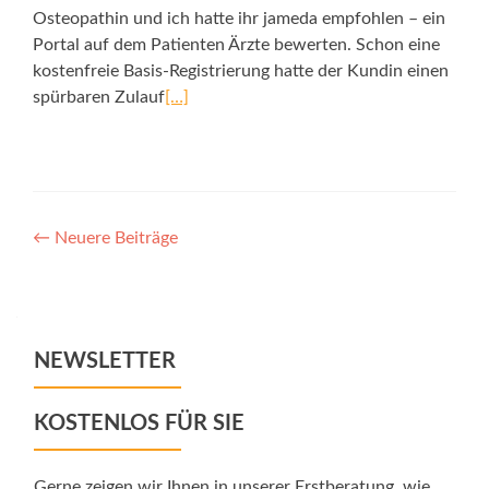
Osteopathin und ich hatte ihr jameda empfohlen – ein
Portal auf dem Patienten Ärzte bewerten. Schon eine
kostenfreie Basis-Registrierung hatte der Kundin einen
spürbaren Zulauf
[…]
Posts
←
Neuere Beiträge
navigation
NEWSLETTER
KOSTENLOS FÜR SIE
Gerne zeigen wir Ihnen in unserer Erstberatung, wie