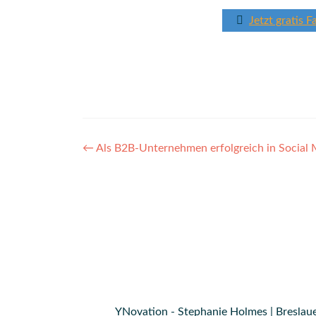
Jetzt gratis
Post
←
Als B2B-Unternehmen erfolgreich in Social Me
navigation
YNovation - Stephanie Holmes | Breslaue