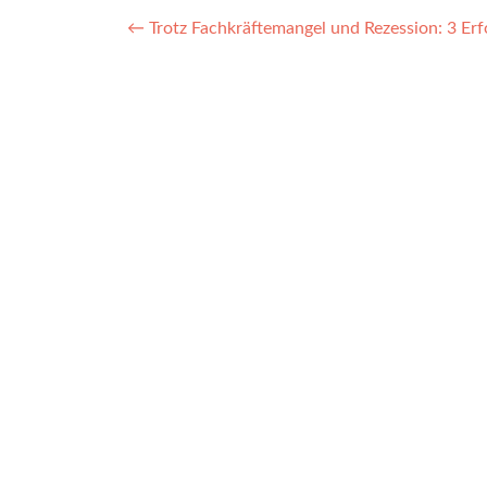
Post
←
Trotz Fachkräftemangel und Rezession: 3 Erf
navigation