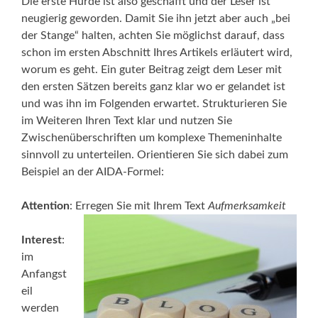
Die erste Hürde ist also geschafft und der Leser ist
neugierig geworden. Damit Sie ihn jetzt aber auch „bei
der Stange“ halten, achten Sie möglichst darauf, dass
schon im ersten Abschnitt Ihres Artikels erläutert wird,
worum es geht. Ein guter Beitrag zeigt dem Leser mit
den ersten Sätzen bereits ganz klar wo er gelandet ist
und was ihn im Folgenden erwartet. Strukturieren Sie
im Weiteren Ihren Text klar und nutzen Sie
Zwischenüberschriften um komplexe Themeninhalte
sinnvoll zu unterteilen. Orientieren Sie sich dabei zum
Beispiel an der AIDA-Formel:
Attention
: Erregen Sie mit Ihrem Text
Aufmerksamkeit
Interest
:
im
Anfangst
eil
werden