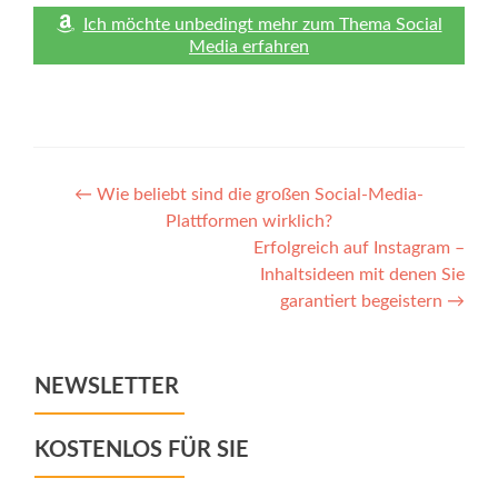
Ich möchte unbedingt mehr zum Thema Social
Media erfahren
Post
←
Wie beliebt sind die großen Social-Media-
Plattformen wirklich?
navigation
Erfolgreich auf Instagram –
Inhaltsideen mit denen Sie
garantiert begeistern
→
NEWSLETTER
KOSTENLOS FÜR SIE