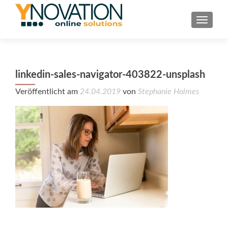
TOGGL
linkedin-sales-navigator-403822-unsplash
Veröffentlicht am
24.04.2019
von
Stephanie Holmes