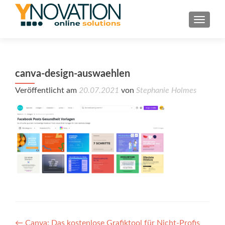
TOGGL
canva-design-auswaehlen
Veröffentlicht am
20.07.2021
von
Stephanie Holmes
←
Canva: Das kostenlose Grafiktool für Nicht-Profis