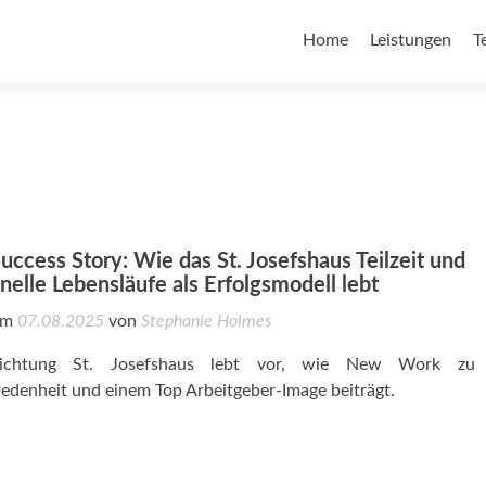
Home
Leistungen
T
cess Story: Wie das St. Josefshaus Teilzeit und
elle Lebensläufe als Erfolgsmodell lebt
 am
07.08.2025
von
Stephanie Holmes
nrichtung St. Josefshaus lebt vor, wie New Work zu
iedenheit und einem Top Arbeitgeber-Image beiträgt.