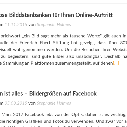
ose Bilddatenbanken für Ihren Online-Auftritt
 am
11.11.2015
von
Stephanie Holmes
richwort „ein Bild sagt mehr als tausend Worte“ gilt auch in
udie der Friedrich Ebert Stiftung hat gezeigt, dass über 80
visuell wahrgenommen werden. Um die Besucher Ihrer Websit
 zu begeistern, sind gute Bilder also unabdingbar. Deshalb h
ne Sammlung an Plattformen zusammengestellt, auf denen
[…]
 ist alles – Bildergrößen auf Facebook
 am
05.08.2015
von
Stephanie Holmes
 März 2017 Facebook lebt von der Optik, daher ist es wichtig
ie richtigen Grafiken und Fotos zu verwenden. Und zwar vor a