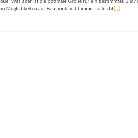
röße! Was aber ist die optimale Größe für ein bestimmtes Bild? 
l an Möglichkeiten auf Facebook nicht immer so leicht
[…]