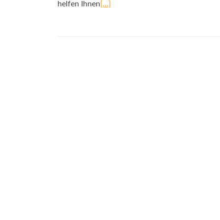
helfen Ihnen
[…]
Posts
navigation