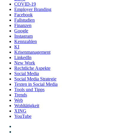
COVID-19
Employer Branding
Facebook
Fallstudien
Finanzen
Google
Instagram
Kennzahlen
KI
Krisenmanagement
LinkedIn
New Work
Rechtliche Aspekte
Social Media
Social Media Strategie
Texten in Social Media
Tools und Tipps
Trends
Web
Wohltätigkeit
XING
YouTube