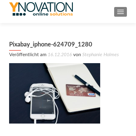
TOGGL
Pixabay_iphone-624709_1280
Veröffentlicht am
16.12.2016
von
Stephanie Holmes