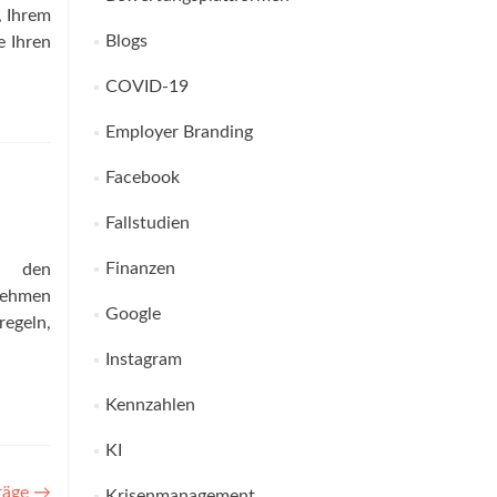
, Ihrem
Blogs
e Ihren
COVID-19
Employer Branding
Facebook
Fallstudien
Finanzen
ch den
rnehmen
Google
regeln,
Instagram
Kennzahlen
KI
träge
→
Krisenmanagement