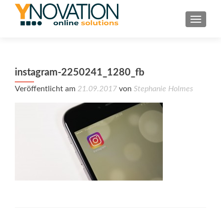
TOGGL
instagram-2250241_1280_fb
Veröffentlicht am
21.09.2017
von
Stephanie Holmes