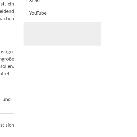
XING
st, ein
heidend
YouTube
 machen
nstiger
engröße
sollen.
ltet.
 und
st sich