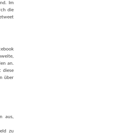
ind. Im
rch die
Retweet
acebook
weite,
len an.
t diese
en über
en aus,
eld zu