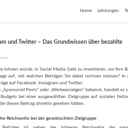
Home
Leistungen
T
am und Twitter – Das Grundwissen über bezahlte
lmes
Sie lohnen würde, in Social Media Geld zu investieren, um Ihre B
age auf, mit welchen Beträgen Sie dabei rechnen müssen? In
träge auf Facebook, Instagram und Twitter.
n „Sponsored Posts“ oder „Werbeanzeigen“ bekannt, handelt es 
n Budgets bei einer ausgewählten Zielgruppe auf sozialen Net
die diesen Beitrag ohnehin gesehen hätten.
ohe Reichweite bei der gewünschten Zielgruppe
 Beiträge ist neben der höheren Reichweite die spezi