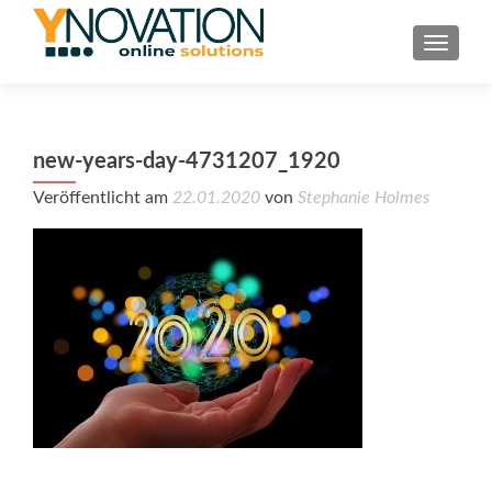
TOGGL
new-years-day-4731207_1920
Veröffentlicht am
22.01.2020
von
Stephanie Holmes