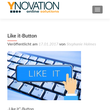
TOGGL
Like it-Button
Veröffentlicht am
17.01.2017
von
Stephanie Holmes
„Like it“-Button