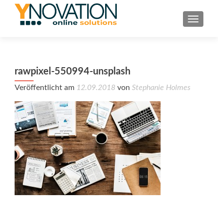
TOGGL
rawpixel-550994-unsplash
Veröffentlicht am
12.09.2018
von
Stephanie Holmes