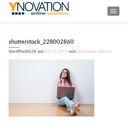
TOGGL
shutterstock_228002860
Veröffentlicht am
07.11.2016
von
Stephanie Holmes