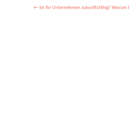
Post
←
Ist Ihr Unternehmen zukunftsfähig? Warum
navigation