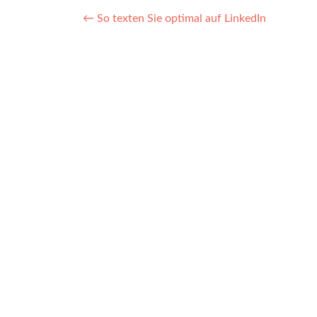
Post
←
So texten Sie optimal auf LinkedIn
navigation