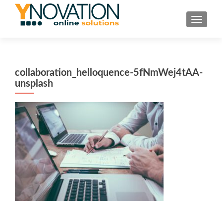
TOGGL
collaboration_helloquence-5fNmWej4tAA-
unsplash