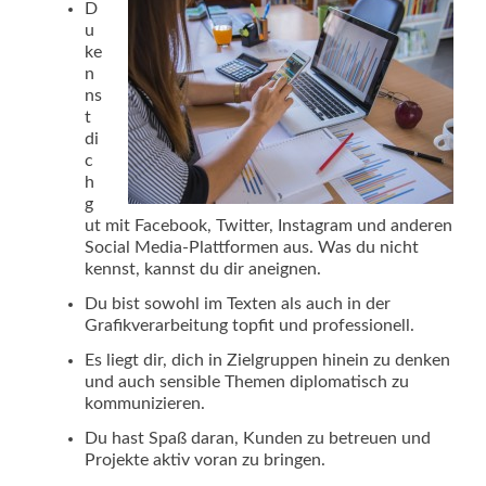
D
u
ke
n
ns
t
di
c
h
g
ut mit Facebook, Twitter, Instagram und anderen
Social Media-Plattformen aus. Was du nicht
kennst, kannst du dir aneignen.
Du bist sowohl im Texten als auch in der
Grafikverarbeitung topfit und professionell.
Es liegt dir, dich in Zielgruppen hinein zu denken
und auch sensible Themen diplomatisch zu
kommunizieren.
Du hast Spaß daran, Kunden zu betreuen und
Projekte aktiv voran zu bringen.