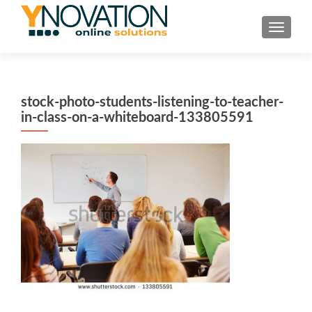
TOGGL
stock-photo-students-listening-to-teacher-
in-class-on-a-whiteboard-133805591