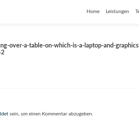
Home
Leistungen
T
ing-over-a-table-on-which-is-a-laptop-and-graphics
42
ldet
sein, um einen Kommentar abzugeben.